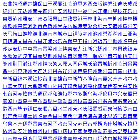
宏
曲靖
昭通
楚雄
保山
玉溪
丽江
临沧
思茅
西双版纳
怒江
迪庆
成都
绵阳
广元
达州
南充
德阳
广安
阿坝
巴中
遂宁
内江
凉山
攀枝花
乐山
自贡
泸州
雅安
宜宾
资阳
眉山
甘孜
贵港
玉林
北海
南宁
柳州
桂林
梧
州
钦州
来宾
河池
百色
贺州
崇左
防城港
芜湖
合肥
六安
宿州
阜阳
安
庆
马鞍山
蚌埠
淮北
淮南
宣城
黄山
铜陵
亳州
池州
巢湖
滁州
三亚
海
口
琼海
文昌
东方
昌江
陵水
乐东
保亭
五指山
澄迈
万宁
儋州
临高
白
沙
定安
琼中
屯昌
南昌
赣州
上饶
吉安
九江
新余
抚州
宜春
景德镇
萍
乡
鹰潭
武汉
宜昌
襄樊
荆州
恩施
黄冈
孝感
十堰
咸宁
黄石
仙桃
天门
随州
荆门
潜江
鄂州
神农架
太原
大同
运城
长治
晋城
忻州
临汾
吕梁
晋中
阳泉
朔州
大连
沈阳
丹东
辽阳
葫芦岛
锦州
朝阳
营口
鞍山
抚顺
阜新
盘锦
本溪
铁岭
台北
高雄
台中
新竹
基隆
台南
嘉义
齐齐哈尔
哈
尔滨
大庆
佳木斯
双鸭山
牡丹江
鸡西
黑河
绥化
鹤岗
伊春
大兴安岭
七台河
赤峰
包头
通辽
呼和浩特
鄂尔多斯
乌海
呼伦贝尔
兴安盟
巴
彦淖尔盟
乌兰察布盟
锡林郭勒盟
阿拉善盟
贵阳
黔东南
黔南
遵义
黔西南
毕节
铜仁
安顺
六盘水
兰州
天水
庆阳
武威
酒泉
张掖
陇南
白
银
定西
平凉
嘉峪
临夏
金昌
甘南
西宁
海西
海东
海北
果洛
玉树
黄南
乌鲁木齐
伊犁
昌吉
石河子
哈密
阿克苏
巴音郭楞
喀什
塔城
克拉玛
依
阿勒泰
吐鲁番
阿拉尔
博尔塔拉
五家渠
克孜勒苏
图木舒克
拉萨
山南
林芝
日喀则
阿里
昌都
那曲
吉林
长春
白山
延边
白城
松原
辽源