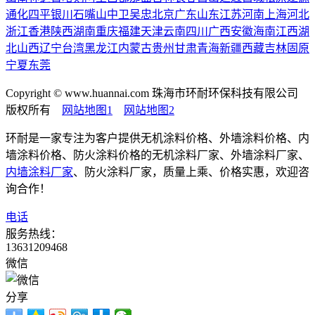
通化
四平
银川
石嘴山
中卫
吴忠
北京
广东
山东
江苏
河南
上海
河北
浙江
香港
陕西
湖南
重庆
福建
天津
云南
四川
广西
安徽
海南
江西
湖
北
山西
辽宁
台湾
黑龙江
内蒙古
贵州
甘肃
青海
新疆
西藏
吉林
固原
宁夏
东莞
Copyright © www.huannai.com 珠海市环耐环保科技有限公司
版权所有
网站地图1
网站地图2
环耐是一家专注为客户提供无机涂料价格、外墙涂料价格、内
墙涂料价格、防火涂料价格的无机涂料厂家、外墙涂料厂家、
内墙涂料厂家
、防火涂料厂家，质量上乘、价格实惠，欢迎咨
询合作！
电话
服务热线：
13631209468
微信
分享