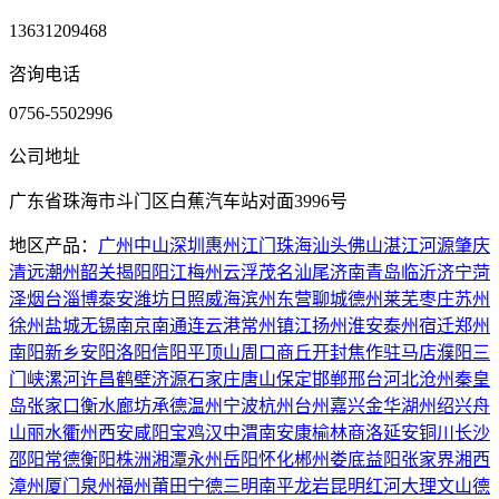
13631209468
咨询电话
0756-5502996
公司地址
广东省珠海市斗门区白蕉汽车站对面3996号
地区产品：
广州
中山
深圳
惠州
江门
珠海
汕头
佛山
湛江
河源
肇庆
清远
潮州
韶关
揭阳
阳江
梅州
云浮
茂名
汕尾
济南
青岛
临沂
济宁
菏
泽
烟台
淄博
泰安
潍坊
日照
威海
滨州
东营
聊城
德州
莱芜
枣庄
苏州
徐州
盐城
无锡
南京
南通
连云港
常州
镇江
扬州
淮安
泰州
宿迁
郑州
南阳
新乡
安阳
洛阳
信阳
平顶山
周口
商丘
开封
焦作
驻马店
濮阳
三
门峡
漯河
许昌
鹤壁
济源
石家庄
唐山
保定
邯郸
邢台
河北
沧州
秦皇
岛
张家口
衡水
廊坊
承德
温州
宁波
杭州
台州
嘉兴
金华
湖州
绍兴
舟
山
丽水
衢州
西安
咸阳
宝鸡
汉中
渭南
安康
榆林
商洛
延安
铜川
长沙
邵阳
常德
衡阳
株洲
湘潭
永州
岳阳
怀化
郴州
娄底
益阳
张家界
湘西
漳州
厦门
泉州
福州
莆田
宁德
三明
南平
龙岩
昆明
红河
大理
文山
德