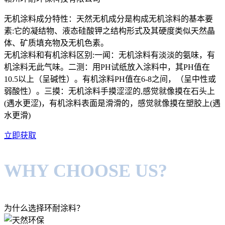
无机涂料成分特性：天然无机成分是构成无机涂料的基本要
素:它的凝结物、液态硅酸钾之结构形式及其硬度类似天然晶
体、矿质填充物及无机色素。
无机涂料和有机涂料区别:一闻：无机涂料有淡淡的氨味，有
机涂料无此气味。二测：用PH试纸放入涂料中，其PH值在
10.5以上（呈碱性）。有机涂料PH值在6-8之间，（呈中性或
弱酸性）。三摸：无机涂料手摸涩涩的,感觉就像摸在石头上
(遇水更涩)，有机涂料表面是滑滑的，感觉就像摸在塑胶上(遇
水更滑)
立即获取
WHY CHOOSE US?
为什么选择环耐涂料？