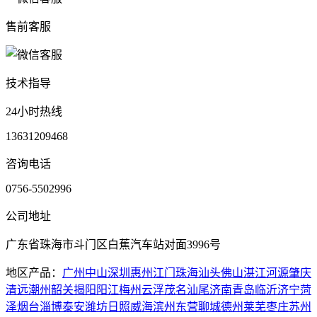
售前客服
技术指导
24小时热线
13631209468
咨询电话
0756-5502996
公司地址
广东省珠海市斗门区白蕉汽车站对面3996号
地区产品：
广州
中山
深圳
惠州
江门
珠海
汕头
佛山
湛江
河源
肇庆
清远
潮州
韶关
揭阳
阳江
梅州
云浮
茂名
汕尾
济南
青岛
临沂
济宁
菏
泽
烟台
淄博
泰安
潍坊
日照
威海
滨州
东营
聊城
德州
莱芜
枣庄
苏州