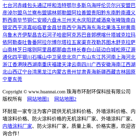
七台河
赤峰
包头
通辽
呼和浩特
鄂尔多斯
乌海
呼伦贝尔
兴安盟
巴
彦淖尔盟
乌兰察布盟
锡林郭勒盟
阿拉善盟
贵阳
黔东南
黔南
遵义
黔西南
毕节
铜仁
安顺
六盘水
兰州
天水
庆阳
武威
酒泉
张掖
陇南
白
银
定西
平凉
嘉峪
临夏
金昌
甘南
西宁
海西
海东
海北
果洛
玉树
黄南
乌鲁木齐
伊犁
昌吉
石河子
哈密
阿克苏
巴音郭楞
喀什
塔城
克拉玛
依
阿勒泰
吐鲁番
阿拉尔
博尔塔拉
五家渠
克孜勒苏
图木舒克
拉萨
山南
林芝
日喀则
阿里
昌都
那曲
吉林
长春
白山
延边
白城
松原
辽源
通化
四平
银川
石嘴山
中卫
吴忠
北京
广东
山东
江苏
河南
上海
河北
浙江
香港
陕西
湖南
重庆
福建
天津
云南
四川
广西
安徽
海南
江西
湖
北
山西
辽宁
台湾
黑龙江
内蒙古
贵州
甘肃
青海
新疆
西藏
吉林
固原
宁夏
东莞
Copyright © www.huannai.com 珠海市环耐环保科技有限公司
版权所有
网站地图1
网站地图2
环耐是一家专注为客户提供无机涂料价格、外墙涂料价格、内
墙涂料价格、防火涂料价格的无机涂料厂家、外墙涂料厂家、
内墙涂料厂家
、防火涂料厂家，质量上乘、价格实惠，欢迎咨
询合作！