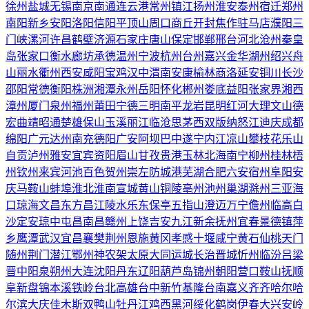
徐州
盐城
无锡
南京
南通
连云港
常州
镇江
扬州
淮安
泰州
宿迁
郑州
南阳
新乡
安阳
洛阳
信阳
平顶山
周口
商丘
开封
焦作
驻马店
濮阳
三
门峡
漯河
许昌
鹤壁
济源
石家庄
唐山
保定
邯郸
邢台
河北
沧州
秦皇
岛
张家口
衡水
廊坊
承德
温州
宁波
杭州
台州
嘉兴
金华
湖州
绍兴
舟
山
丽水
衢州
西安
咸阳
宝鸡
汉中
渭南
安康
榆林
商洛
延安
铜川
长沙
邵阳
常德
衡阳
株洲
湘潭
永州
岳阳
怀化
郴州
娄底
益阳
张家界
湘西
漳州
厦门
泉州
福州
莆田
宁德
三明
南平
龙岩
昆明
红河
大理
文山
德
宏
曲靖
昭通
楚雄
保山
玉溪
丽江
临沧
思茅
西双版纳
怒江
迪庆
成都
绵阳
广元
达州
南充
德阳
广安
阿坝
巴中
遂宁
内江
凉山
攀枝花
乐山
自贡
泸州
雅安
宜宾
资阳
眉山
甘孜
贵港
玉林
北海
南宁
柳州
桂林
梧
州
钦州
来宾
河池
百色
贺州
崇左
防城港
芜湖
合肥
六安
宿州
阜阳
安
庆
马鞍山
蚌埠
淮北
淮南
宣城
黄山
铜陵
亳州
池州
巢湖
滁州
三亚
海
口
琼海
文昌
东方
昌江
陵水
乐东
保亭
五指山
澄迈
万宁
儋州
临高
白
沙
定安
琼中
屯昌
南昌
赣州
上饶
吉安
九江
新余
抚州
宜春
景德镇
萍
乡
鹰潭
武汉
宜昌
襄樊
荆州
恩施
黄冈
孝感
十堰
咸宁
黄石
仙桃
天门
随州
荆门
潜江
鄂州
神农架
太原
大同
运城
长治
晋城
忻州
临汾
吕梁
晋中
阳泉
朔州
大连
沈阳
丹东
辽阳
葫芦岛
锦州
朝阳
营口
鞍山
抚顺
阜新
盘锦
本溪
铁岭
台北
高雄
台中
新竹
基隆
台南
嘉义
齐齐哈尔
哈
尔滨
大庆
佳木斯
双鸭山
牡丹江
鸡西
黑河
绥化
鹤岗
伊春
大兴安岭