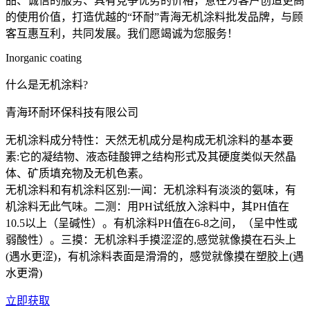
品、诚信的服务、具有竞争优势的价格，意在为客户创造更高
的使用价值，打造优越的“环耐”青海无机涂料批发品牌，与顾
客互惠互利，共同发展。我们愿竭诚为您服务！
Inorganic coating
什么是无机涂料?
青海环耐环保科技有限公司
无机涂料成分特性：天然无机成分是构成无机涂料的基本要
素:它的凝结物、液态硅酸钾之结构形式及其硬度类似天然晶
体、矿质填充物及无机色素。
无机涂料和有机涂料区别:一闻：无机涂料有淡淡的氨味，有
机涂料无此气味。二测：用PH试纸放入涂料中，其PH值在
10.5以上（呈碱性）。有机涂料PH值在6-8之间，（呈中性或
弱酸性）。三摸：无机涂料手摸涩涩的,感觉就像摸在石头上
(遇水更涩)，有机涂料表面是滑滑的，感觉就像摸在塑胶上(遇
水更滑)
立即获取