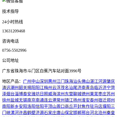
技术指导
24小时热线
13631209468
咨询电话
0756-5502996
公司地址
广东省珠海市斗门区白蕉汽车站对面3996号
地区产品：
广州
中山
深圳
惠州
江门
珠海
汕头
佛山
湛江
河源
肇庆
清远
潮州
韶关
揭阳
阳江
梅州
云浮
茂名
汕尾
济南
青岛
临沂
济宁
菏
泽
烟台
淄博
泰安
潍坊
日照
威海
滨州
东营
聊城
德州
莱芜
枣庄
苏州
徐州
盐城
无锡
南京
南通
连云港
常州
镇江
扬州
淮安
泰州
宿迁
郑州
南阳
新乡
安阳
洛阳
信阳
平顶山
周口
商丘
开封
焦作
驻马店
濮阳
三
门峡
漯河
许昌
鹤壁
济源
石家庄
唐山
保定
邯郸
邢台
河北
沧州
秦皇