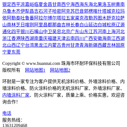
银
定西
平凉
嘉峪
临夏
金昌
甘南
西宁
海西
海东
海北
果洛
玉树
黄南
乌鲁木齐
伊犁
昌吉
石河子
哈密
阿克苏
巴音郭楞
喀什
塔城
克拉玛
依
阿勒泰
吐鲁番
阿拉尔
博尔塔拉
五家渠
克孜勒苏
图木舒克
拉萨
山南
林芝
日喀则
阿里
昌都
那曲
吉林
长春
白山
延边
白城
松原
辽源
通化
四平
银川
石嘴山
中卫
吴忠
北京
广东
山东
江苏
河南
上海
河北
浙江
香港
陕西
湖南
重庆
福建
天津
云南
四川
广西
安徽
海南
江西
湖
北
山西
辽宁
台湾
黑龙江
内蒙古
贵州
甘肃
青海
新疆
西藏
吉林
固原
宁夏
东莞
Copyright © www.huannai.com 珠海市环耐环保科技有限公司
版权所有
网站地图1
网站地图2
环耐是一家专注为客户提供无机涂料价格、外墙涂料价格、内
墙涂料价格、防火涂料价格的无机涂料厂家、外墙涂料厂家、
内墙涂料厂家
、防火涂料厂家，质量上乘、价格实惠，欢迎咨
询合作！
电话
服务热线：
13631209468