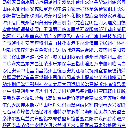
岛
张家口
衡水
廊坊
承德
温州
宁波
杭州
台州
嘉兴
金华
湖州
绍兴
舟
山
丽水
衢州
西安
咸阳
宝鸡
汉中
渭南
安康
榆林
商洛
延安
铜川
长沙
邵阳
常德
衡阳
株洲
湘潭
永州
岳阳
怀化
郴州
娄底
益阳
张家界
湘西
漳州
厦门
泉州
福州
莆田
宁德
三明
南平
龙岩
昆明
红河
大理
文山
德
宏
曲靖
昭通
楚雄
保山
玉溪
丽江
临沧
思茅
西双版纳
怒江
迪庆
成都
绵阳
广元
达州
南充
德阳
广安
阿坝
巴中
遂宁
内江
凉山
攀枝花
乐山
自贡
泸州
雅安
宜宾
资阳
眉山
甘孜
贵港
玉林
北海
南宁
柳州
桂林
梧
州
钦州
来宾
河池
百色
贺州
崇左
防城港
芜湖
合肥
六安
宿州
阜阳
安
庆
马鞍山
蚌埠
淮北
淮南
宣城
黄山
铜陵
亳州
池州
巢湖
滁州
三亚
海
口
琼海
文昌
东方
昌江
陵水
乐东
保亭
五指山
澄迈
万宁
儋州
临高
白
沙
定安
琼中
屯昌
南昌
赣州
上饶
吉安
九江
新余
抚州
宜春
景德镇
萍
乡
鹰潭
武汉
宜昌
襄樊
荆州
恩施
黄冈
孝感
十堰
咸宁
黄石
仙桃
天门
随州
荆门
潜江
鄂州
神农架
太原
大同
运城
长治
晋城
忻州
临汾
吕梁
晋中
阳泉
朔州
大连
沈阳
丹东
辽阳
葫芦岛
锦州
朝阳
营口
鞍山
抚顺
阜新
盘锦
本溪
铁岭
台北
高雄
台中
新竹
基隆
台南
嘉义
齐齐哈尔
哈
尔滨
大庆
佳木斯
双鸭山
牡丹江
鸡西
黑河
绥化
鹤岗
伊春
大兴安岭
七台河
赤峰
包头
通辽
呼和浩特
鄂尔多斯
乌海
呼伦贝尔
兴安盟
巴
彦淖尔盟
乌兰察布盟
锡林郭勒盟
阿拉善盟
贵阳
黔东南
黔南
遵义
黔西南
毕节
铜仁
安顺
六盘水
兰州
天水
庆阳
武威
酒泉
张掖
陇南
白